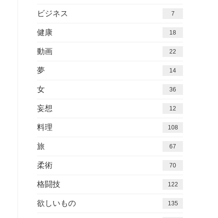
ビジネス
7
健康
18
動画
22
夢
14
女
36
妄想
12
料理
108
旅
67
柔術
70
格闘技
122
欲しいもの
135