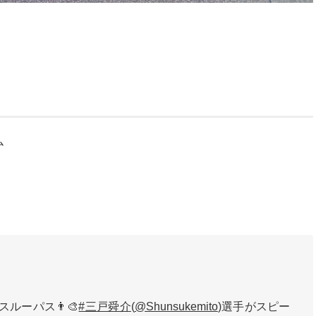
ム
ルーパス👨‍🎨
#三戸舜介
(
@Shunsukemito
)選手がスピー