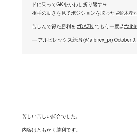
ドに乗ってGKをかわし折り返す↪️
相手の動きを見てポジションを取った
#鈴木孝
苦しんで得た勝利を
#DAZN
でもう一度🤳
#albi
— アルビレックス新潟 (@albirex_pr)
October 9
苦しい苦しい試合でした。
内容はともかく勝利です。