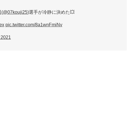
司
(
@07kouji25
)選手が冷静に決めた💥
rex
pic.twitter.com/8a1wnFmiNv
, 2021