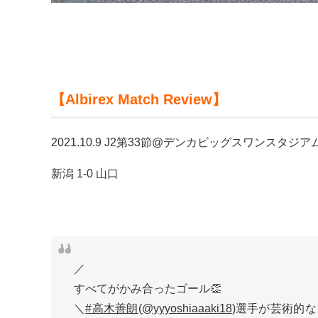
【Albirex Match Review】
2021.10.9 J2第33節@デンカビッグスワンスタジア
新潟 1-0 山口
／
すべてがかみ合ったゴール👏
＼
#高木善朗
(
@yyyoshiaaaki18
)選手が芸術的なス