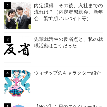
内定獲得！その後、入社までの
2
流れは？（内定者懇親会、新年
会、繁忙期アルバイト等）
先輩就活生の反省点と、私の就
3
職活動はこうだった
ウィザップのキャラクター紹介
4
【No.2】１日のスケジュール －
5