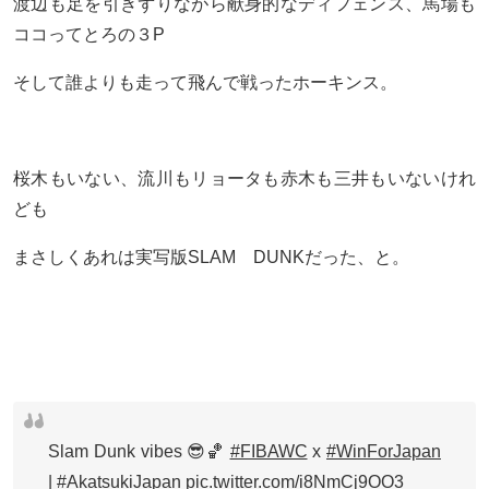
渡辺も足を引きずりながら献身的なディフェンス、馬場も
ココってとろの３P
そして誰よりも走って飛んで戦ったホーキンス。
桜木もいない、流川もリョータも赤木も三井もいないけれ
ども
まさしくあれは実写版SLAM DUNKだった、と。
Slam Dunk vibes 😎🏀
#FIBAWC
x
#WinForJapan
|
#AkatsukiJapan
pic.twitter.com/i8NmCj9OO3