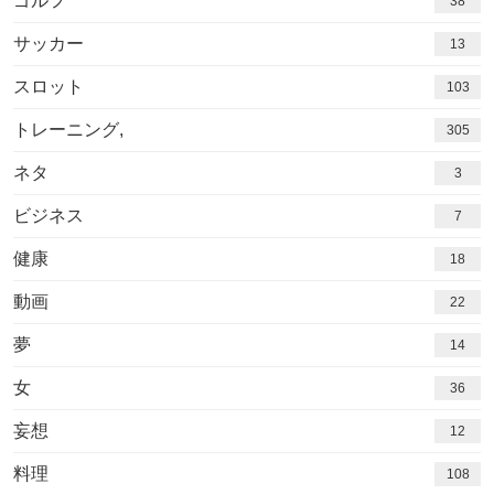
ゴルフ
38
サッカー
13
スロット
103
トレーニング,
305
ネタ
3
ビジネス
7
健康
18
動画
22
夢
14
女
36
妄想
12
料理
108