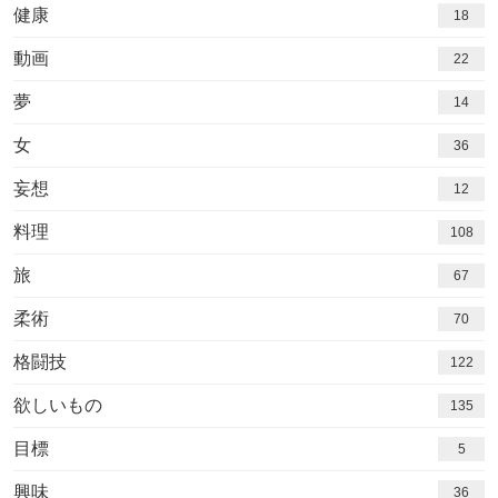
健康
18
動画
22
夢
14
女
36
妄想
12
料理
108
旅
67
柔術
70
格闘技
122
欲しいもの
135
目標
5
興味
36