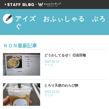
アイズ おふぃしゃる ぶろ
ぐ
ＮＯＮ最新記事
どうかしてるぜ！ Ⓒ吉田敬
2025.06.11
アイズ
とろり天使のわらび餅
2022.10.10
アイズ