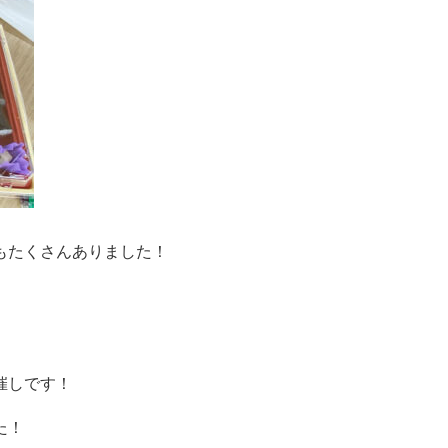
もたくさんありました！
催しです！
た！