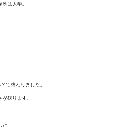
場所は大学。
い？で終わりました。
さが残ります。
した。