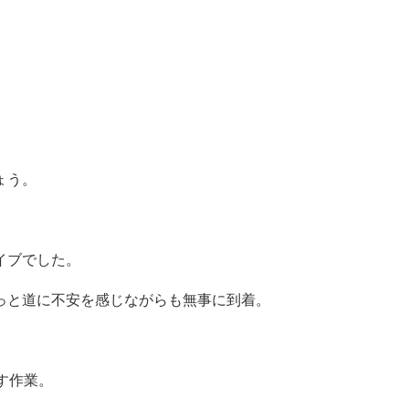
ょう。
イブでした。
っと道に不安を感じながらも無事に到着。
す作業。