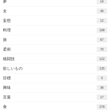
夢
14
女
36
妄想
12
料理
108
旅
67
柔術
70
格闘技
122
欲しいもの
135
目標
5
興味
36
言葉
17
食
279