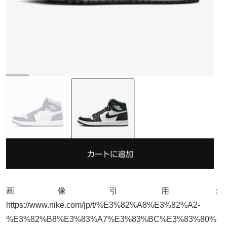
画像引用：
https://www.nike.com/jp/t/%E3%82%A8%E3%82%A2-
%E3%82%B8%E3%83%A7%E3%83%BC%E3%83%80%