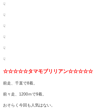
☟
☟
☟
☟
☟
☟
☆☆☆☆☆タマモブリリアン☆☆☆☆☆
前走、千直で8着。
前々走、1200ｍで9着。
おそらく今回も人気はない。