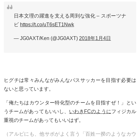
日本文理の躍進を支える周到な強化 – スポーツナ
ビ
https://t.co/uT6sET1Nwk
— JG0AXT/Ken (@JG0AXT)
2018年1月4日
ヒグチは常々みんながみんなパスサッカーを目指す必要は
ないと思っています。
「俺たちはカウンター特化型のチームを目指すぜ！」とい
うチームがあってもいいし、
いわきFCのように
フィジカル
重視のチームがあってもいいはず。
（アルビにも、他サポがよく言う「百姓一揆のようなカウ