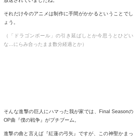
放送されていましたね。
それだけ今のアニメは制作に手間がかかるということでし
ょう。
（「ドラゴンボール」の引き延ばしとか今思うとひどい
な…にらみ合ったまま数分経過とか）
そんな進撃の巨人にハマった我が家では、Final Seasonの
OP曲『僕の戦争』がプチブーム。
進撃の曲と言えば『紅蓮の弓矢』ですが、この神聖かまっ