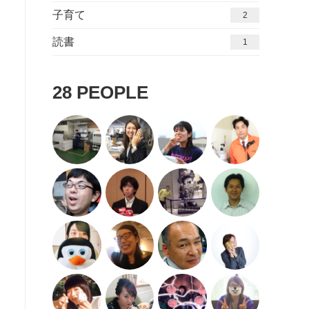
子育て
2
読書
1
28
PEOPLE