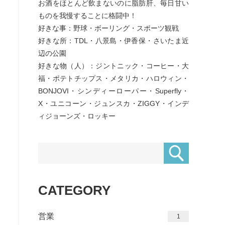
お酒をほとんど飲まないのに脂肪肝、毎日甘い
ものを我慢することに格闘中！
好きな事：野球・ボーリング・スポーツ観戦
好きな所：TDL・八景島・伊香保・さいたま近
辺の公園
好きな物（人）：ジントニック・コーヒー・大
福・ポテトチップス・メタリカ・ハロウィン・
BONJOVI・シンディーローパー・Superfly・
X・ユニコーン・ジュンスカ・ZIGGY・インデ
ィジョーンズ・ロッキー
CATEGORY
営業
1