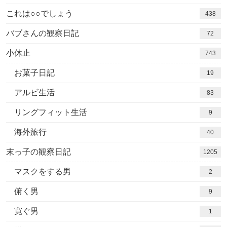
これは○○でしょう
438
バブさんの観察日記
72
小休止
743
お菓子日記
19
アルビ生活
83
リングフィット生活
9
海外旅行
40
末っ子の観察日記
1205
マスクをする男
2
俯く男
9
寛ぐ男
1