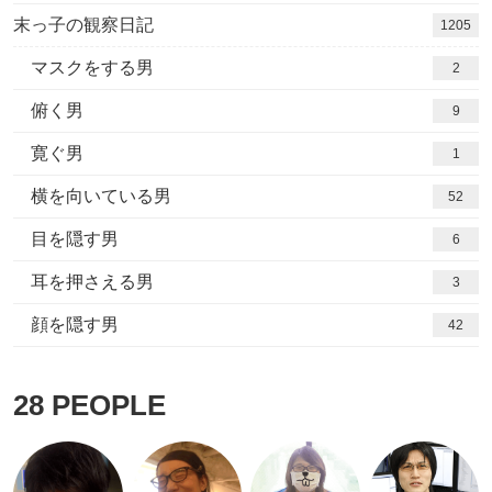
末っ子の観察日記
1205
マスクをする男
2
俯く男
9
寛ぐ男
1
横を向いている男
52
目を隠す男
6
耳を押さえる男
3
顔を隠す男
42
28
PEOPLE