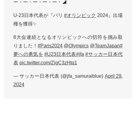
ー・ー・ー・ー・ー・◢
U-23日本代表が『パリ
#オリンピック
2024』出場
権を獲得✨
8大会連続となるオリンピックへの切符を掴み取
りました！
#Paris2024
@Olympics
@TeamJapan
#
夢への勇気を
#U23日本代表
#jfa
#サッカー日本代
表
pic.twitter.com/ZjgC3zHtq1
— サッカー日本代表 (@jfa_samuraiblue)
April 29,
2024