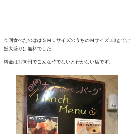
今回食べたのははＳＭＬサイズのうちのＭサイズ
180
ｇでご
飯大盛りは無料でした。
料金は
1290
円でこんな時でないと行かない店です。