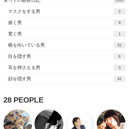
末っ子の観察日記
1205
マスクをする男
2
俯く男
9
寛ぐ男
1
横を向いている男
52
目を隠す男
6
耳を押さえる男
3
顔を隠す男
42
28
PEOPLE