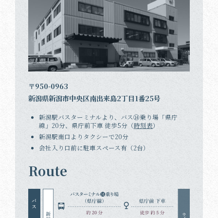
〒950-0963
新潟県新潟市中央区南出来島2丁目1番25号
新潟駅バスターミナルより、バス⑭乗り場「県庁
線」20分、県庁前下車 徒歩5分（
時刻表
）
新潟駅南口よりタクシーで20分
会社入り口前に駐車スペース有（2台）
Route