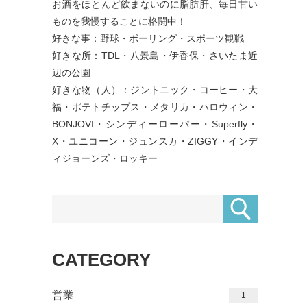
お酒をほとんど飲まないのに脂肪肝、毎日甘い
ものを我慢することに格闘中！
好きな事：野球・ボーリング・スポーツ観戦
好きな所：TDL・八景島・伊香保・さいたま近
辺の公園
好きな物（人）：ジントニック・コーヒー・大
福・ポテトチップス・メタリカ・ハロウィン・
BONJOVI・シンディーローパー・Superfly・
X・ユニコーン・ジュンスカ・ZIGGY・インデ
ィジョーンズ・ロッキー
CATEGORY
営業
1