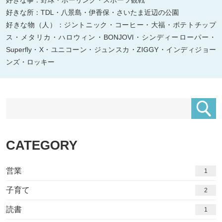
好きな事：野球・ボーリング・スポーツ観戦
好きな所：TDL・八景島・伊香保・さいたま近辺の公園
好きな物（人）：ジントニック・コーヒー・大福・ポテトチップ
ス・メタリカ・ハロウィン・BONJOVI・シンディーローパー・
Superfly・X・ユニコーン・ジュンスカ・ZIGGY・インディジョー
ンズ・ロッキー
CATEGORY
営業
1
子育て
2
読書
1