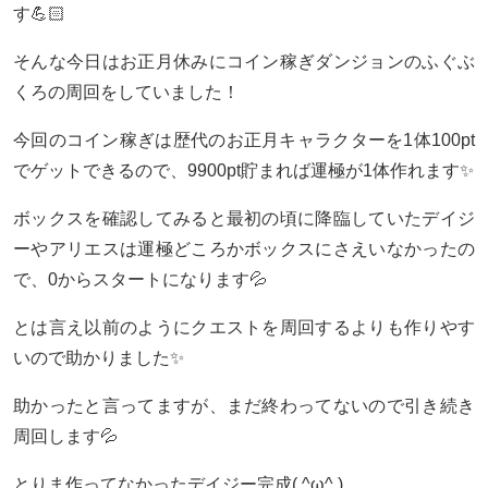
す💪🏻
そんな今日はお正月休みにコイン稼ぎダンジョンのふぐぶ
くろの周回をしていました！
今回のコイン稼ぎは歴代のお正月キャラクターを1体100pt
でゲットできるので、9900pt貯まれば運極が1体作れます✨
ボックスを確認してみると最初の頃に降臨していたデイジ
ーやアリエスは運極どころかボックスにさえいなかったの
で、0からスタートになります💦
とは言え以前のようにクエストを周回するよりも作りやす
いので助かりました✨
助かったと言ってますが、まだ終わってないので引き続き
周回します💦
とりま作ってなかったデイジー完成( ^ω^ )