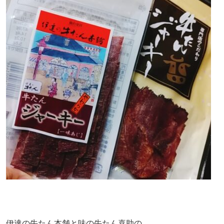
伊達の牛たん本舗と味の牛たん喜助の