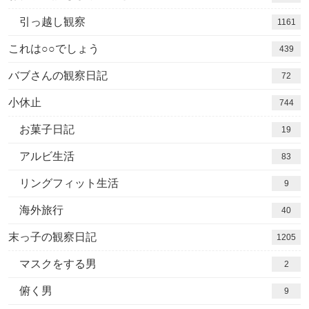
引っ越し観察
1161
これは○○でしょう
439
バブさんの観察日記
72
小休止
744
お菓子日記
19
アルビ生活
83
リングフィット生活
9
海外旅行
40
末っ子の観察日記
1205
マスクをする男
2
俯く男
9