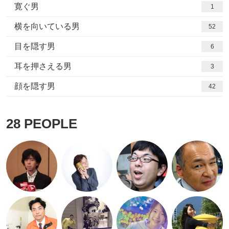
寛ぐ男
1
横を向いている男
52
目を隠す男
6
耳を押さえる男
3
顔を隠す男
42
28
PEOPLE