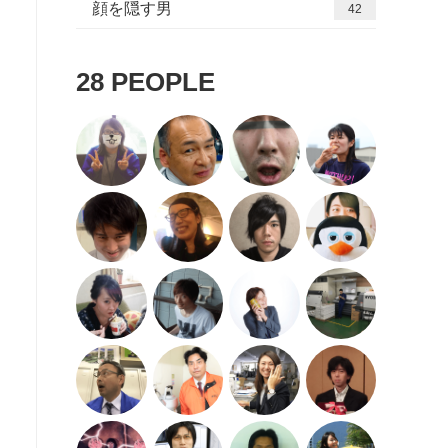
顔を隠す男
42
28
PEOPLE