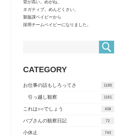
背が高い。めがね。
ネガティブ。めんどくさい。
製版課ベイビーから
採用チームベイビーになりました。
CATEGORY
お仕事の話もしろってさ
1185
引っ越し観察
1161
これは○○でしょう
438
バブさんの観察日記
72
小休止
743