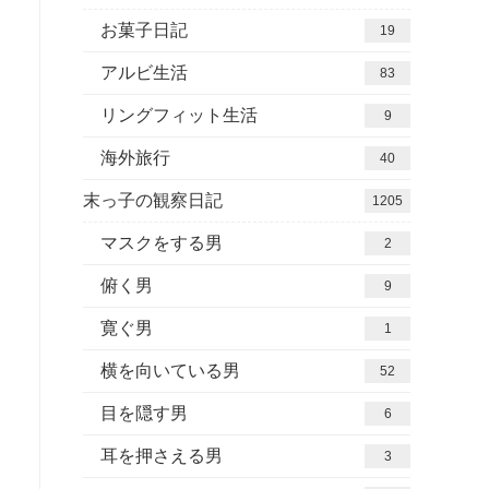
お菓子日記
19
アルビ生活
83
リングフィット生活
9
海外旅行
40
末っ子の観察日記
1205
マスクをする男
2
俯く男
9
寛ぐ男
1
横を向いている男
52
目を隠す男
6
耳を押さえる男
3