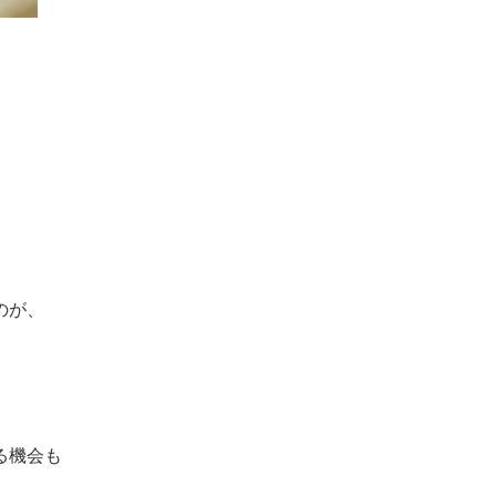
のが、
る機会も