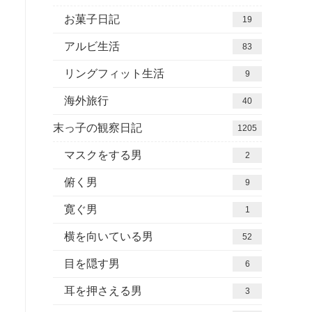
お菓子日記
19
アルビ生活
83
リングフィット生活
9
海外旅行
40
末っ子の観察日記
1205
マスクをする男
2
俯く男
9
寛ぐ男
1
横を向いている男
52
目を隠す男
6
耳を押さえる男
3