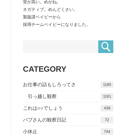
背が高い。めがね。
ネガティブ。めんどくさい。
製版課ベイビーから
採用チームベイビーになりました。
CATEGORY
お仕事の話もしろってさ
1185
引っ越し観察
1161
これは○○でしょう
439
バブさんの観察日記
72
小休止
744