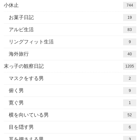
小休止
744
お菓子日記
19
アルビ生活
83
リングフィット生活
9
海外旅行
40
末っ子の観察日記
1205
マスクをする男
2
俯く男
9
寛ぐ男
1
横を向いている男
52
目を隠す男
6
耳を押さえる男
3