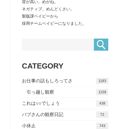
背が高い。めがね。
ネガティブ。めんどくさい。
製版課ベイビーから
採用チームベイビーになりました。
CATEGORY
お仕事の話もしろってさ
1183
引っ越し観察
1159
これは○○でしょう
438
バブさんの観察日記
72
小休止
743