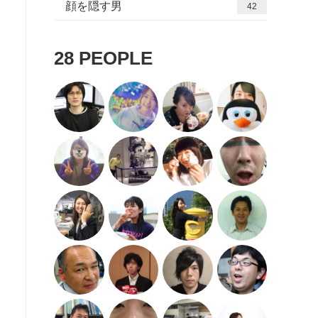
顔を隠す男
42
28
PEOPLE