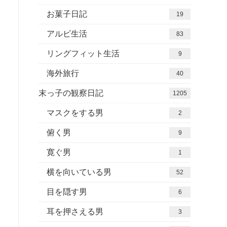
お菓子日記
19
アルビ生活
83
リングフィット生活
9
海外旅行
40
末っ子の観察日記
1205
マスクをする男
2
俯く男
9
寛ぐ男
1
横を向いている男
52
目を隠す男
6
耳を押さえる男
3