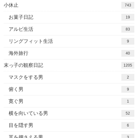
小休止
743
お菓子日記
19
アルビ生活
83
リングフィット生活
9
海外旅行
40
末っ子の観察日記
1205
マスクをする男
2
俯く男
9
寛ぐ男
1
横を向いている男
52
目を隠す男
6
耳を押さえる男
3